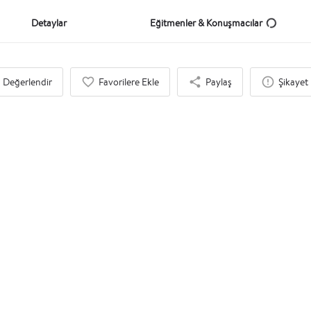
Detaylar
Eğitmenler & Konuşmacılar
Değerlendir
Favorilere Ekle
Paylaş
Şikayet 
İlgi Duyabileceğinizi Düşündük
Eğitim
Kişisel Planlama, Verimlilik ve Zaman Yönetimi