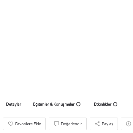
Halit Güven
Eğitmen, Danışman,Moderatör
Teklif Al
Detaylar
Eğitimler & Konuşmalar
Etkinlikler
Favorilere Ekle
Değerlendir
Paylaş