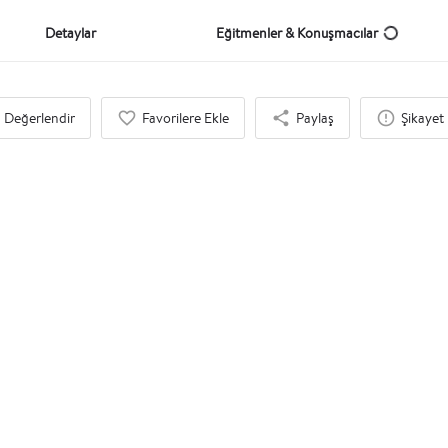
Detaylar
Eğitmenler & Konuşmacılar
Değerlendir
Favorilere Ekle
Paylaş
Şikayet 
İlgi Duyabileceğinizi Düşündük
Eğitim
Kişisel Planlama, Verimlilik ve Zaman Yönetimi