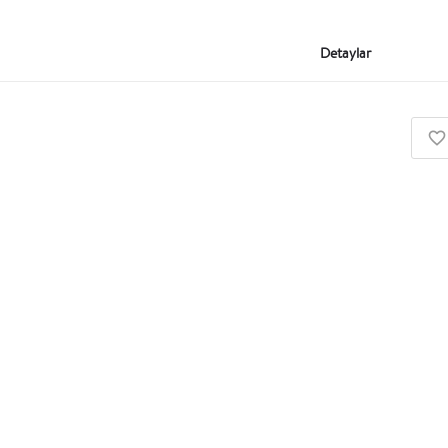
Detaylar
Eğitim Kurumu, Etkinlik Şirketi