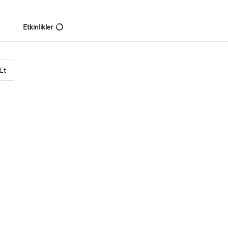
Etkinlikler
Et
Eğitim Kurumu