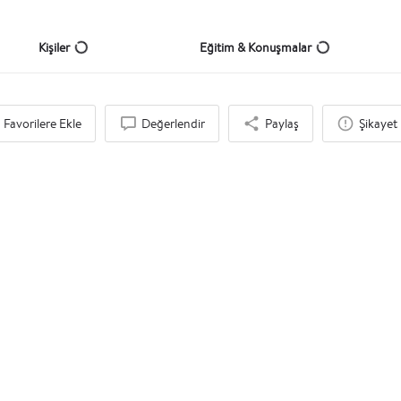
Kişiler
Eğitim & Konuşmalar
Favorilere Ekle
Değerlendir
Paylaş
Şikayet 
İlgi Duyabileceğinizi Düşündük
Konuşmacı Ajansı, Eğitim Kurumu, Etkinlik Şirketi