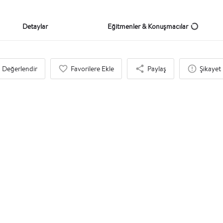
Detaylar
Eğitmenler & Konuşmacılar
Değerlendir
Favorilere Ekle
Paylaş
Şikayet 
İlgi Duyabileceğinizi Düşündük
Eğitim