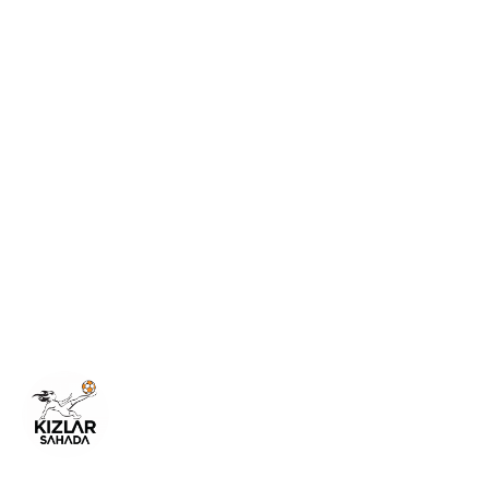
Kızlar Sahada
''Yapamazsın'' diye kodlanan toplumsal cinsiyet kalıpl