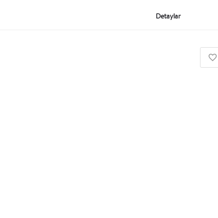
Detaylar
Eğitim Kurumu
Urban Plus İstanbul