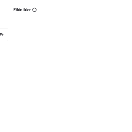
Etkinlikler
Et
Eğitim Kurumu
Plato Mutfak