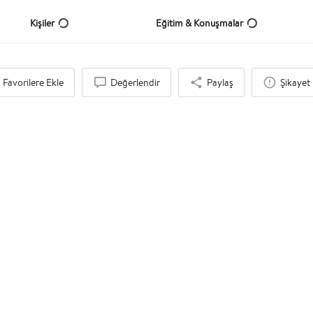
Kişiler
Eğitim & Konuşmalar
Favorilere Ekle
Değerlendir
Paylaş
Şikayet 
İlgi Duyabileceğinizi Düşündük
Eğitim Kurumu, Etkinlik Şirketi, Danışmanlık Şirketi
Heya Education & Travel Company