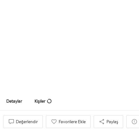
Bir Stressavar olarak Kahkaha!
Unuttuğun içten kahkahayı atma fırsatı!
Teklif Al
Detaylar
Kişiler
Değerlendir
Favorilere Ekle
Paylaş