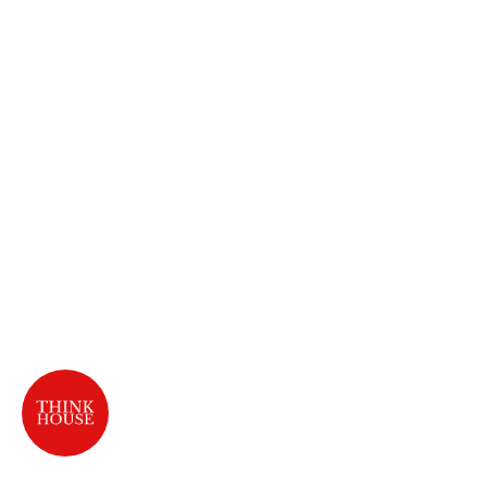
THINK House
İstanbul'un yaratıcı bireyleri için