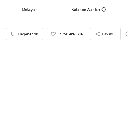
Detaylar
Kullanım Alanları
Değerlendir
Favorilere Ekle
Paylaş
İlgi Duyabileceğinizi Düşündük
BY APPOINTMENT ONLY
$
Workland Maslak Eclipse
Ortak Çalışma Alanı