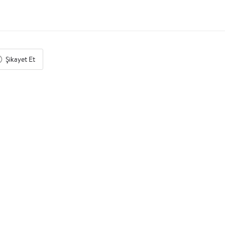
Şikayet Et
BY APPOINTMENT ONLY
$$
Workland Vadistanbul
Ortak Çalışma Alanı