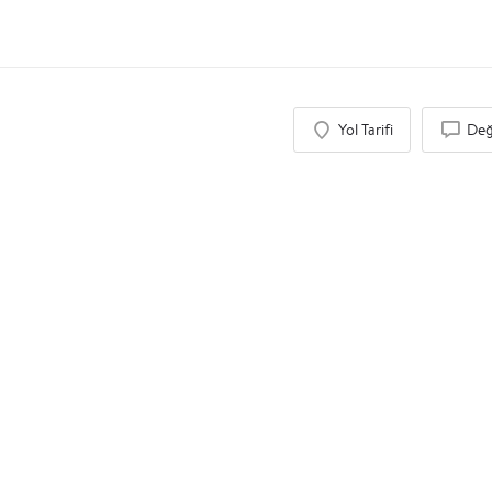
Yol Tarifi
Değ
$$
Tamirane Akasya
Restaurant, Etkinlik Alanı