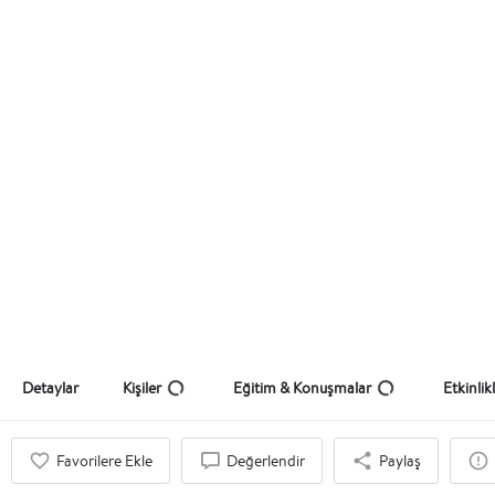
Zny Gelişim Akademi
Zihinler Işıldasın Dünya Parıldasın
Teklif Al
Detaylar
Kişiler
Eğitim & Konuşmalar
Etkinlik
Favorilere Ekle
Değerlendir
Paylaş