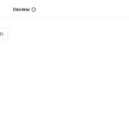
Etkinlikler
Et
Eğitim Kurumu, Etkinlik Şirketi
Üretimhane