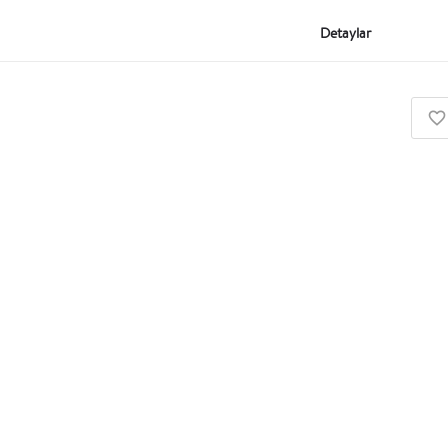
Detaylar
Eğitim Kurumu
Urban Plus İstanbul