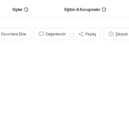
Kişiler
Eğitim & Konuşmalar
Favorilere Ekle
Değerlendir
Paylaş
Şikayet 
İlgi Duyabileceğinizi Düşündük
Eğitim Kurumu, Etkinlik Şirketi, Danışmanlık Şirketi
Heya Education & Travel Company