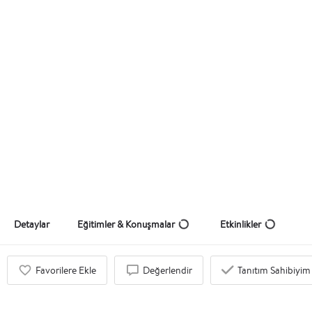
Şahika Ercümen
Teklif Al
Detaylar
Eğitimler & Konuşmalar
Etkinlikler
Favorilere Ekle
Değerlendir
Tanıtım Sahibiyim