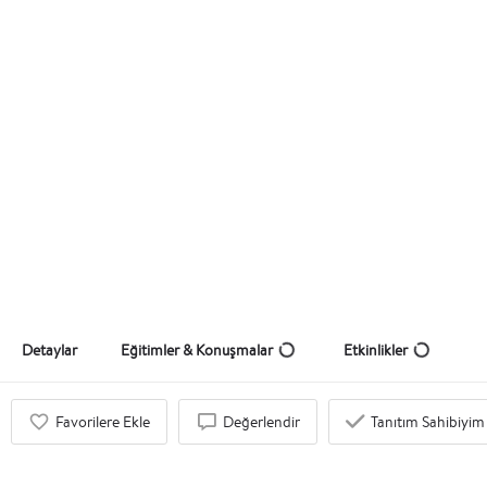
Pınar Özkent
Teklif Al
Detaylar
Eğitimler & Konuşmalar
Etkinlikler
Favorilere Ekle
Değerlendir
Tanıtım Sahibiyim