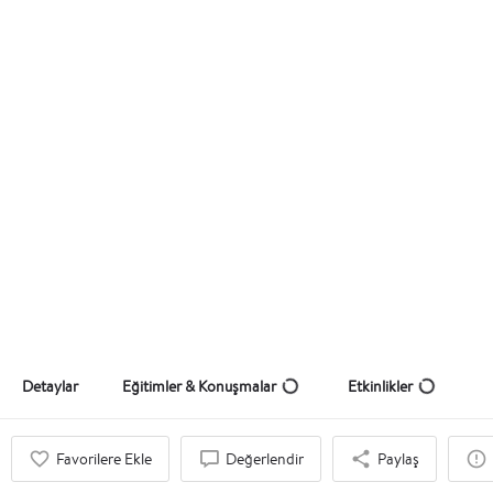
Dr. Murat Mete
Eğitmen, Konuşmacı, Danışman
Teklif Al
Detaylar
Eğitimler & Konuşmalar
Etkinlikler
Favorilere Ekle
Değerlendir
Paylaş