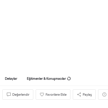
Fikirden İşe Yol Haritası
Fikirden İşe Bir Girişimcilik Serüveni
Teklif Al
Detaylar
Eğitmenler & Konuşmacılar
Değerlendir
Favorilere Ekle
Paylaş