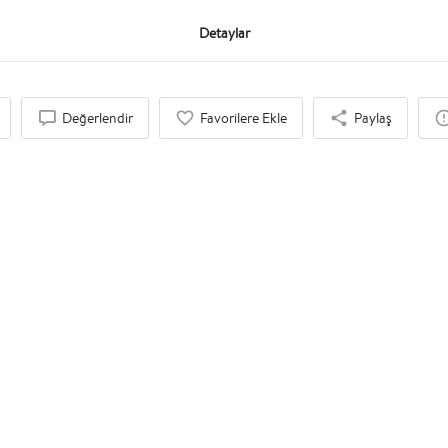
Detaylar
Değerlendir
Favorilere Ekle
Paylaş
İlgi Duyabileceğinizi Düşündük
BY APPOINTMENT ONLY
$$
Nemrut
um Salonu
Eğitim Salonu, Konferans Salonu, Toplantı Salonu, Sunum Salonu