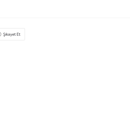
Şikayet Et
BY APPOINTMENT ONLY
$$
Ilgaz
Eğitim Salonu, Konferans Salonu, Toplantı Salonu, Sunum Salonu