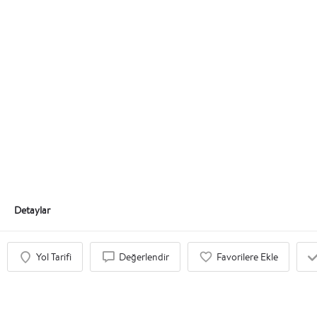
Kıyı Feriye
Teklif Al
Detaylar
Yol Tarifi
Değerlendir
Favorilere Ekle
İlgi Duyabileceğinizi Düşündük